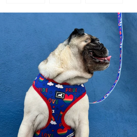
en
en
en
Facebook
Twitter
Pinterest