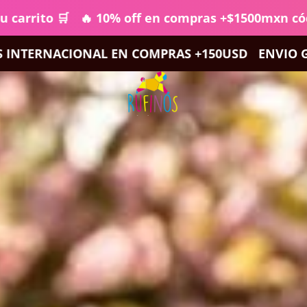
o 🛒
🔥 10% off en compras +$1500mxn código RUF
 COMPRAS +150USD
ENVIO GRATIS A TODO MEXIC