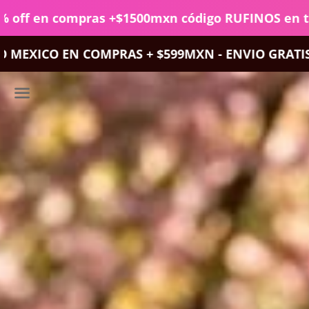
n compras +$1500mxn código RUFINOS en tu carrit
S + $599MXN - ENVIO GRATIS INTERNACIONAL EN
Menú