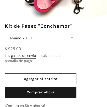
Kit de Paseo "Conchamor"
Tamaño
Precio
$ 929.00
habitual
Los
gastos de envío
se calculan en la
pantalla de pagos.
Agregar al carrito
Comprar ahora
¡Compra en Kit y ahorra!