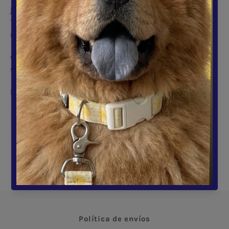
Juguete para mascotas pequeñas con forma de arcoiris
Tela de peluche, con estampado libre de tóxicos para tu
mascota.
Cuenta con chirriador plástico por dentro, que genera
sonido al ser presionado.
Medias aproximadas 18x16cm
Compartir
Tuitear
Pinear
Compartir
Tuitear
Hacer pin
en
en
en
Facebook
Twitter
Pinterest
Página de inicio
Política de envíos