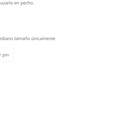
ruzarlo en pecho.
ediano tamaño únicamente
Pinear
r pin
en
Pinterest