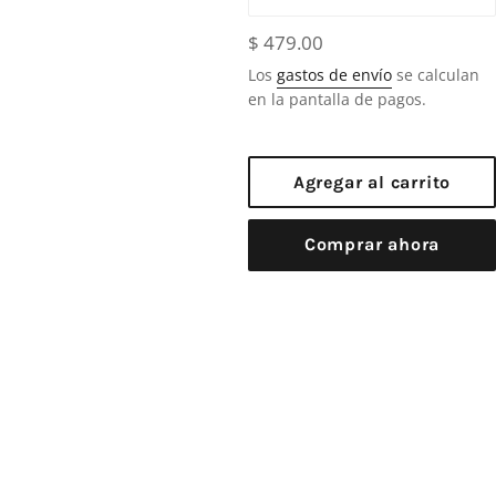
Precio
$ 479.00
habitual
Los
gastos de envío
se calculan
en la pantalla de pagos.
Agregar al carrito
Comprar ahora