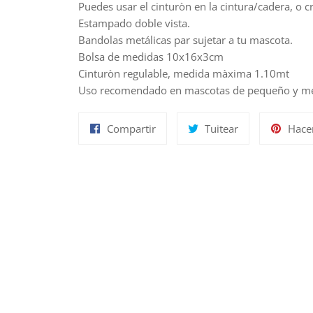
Puedes usar el cinturòn en la cintura/cadera, o c
Estampado doble vista.
Bandolas metálicas par sujetar a tu mascota.
Bolsa de medidas 10x16x3cm
Cinturòn regulable, medida màxima 1.10mt
Uso recomendado en mascotas de pequeño y m
Compartir
Tuitear
Compartir
Tuitear
Hace
en
en
Facebook
Twitter