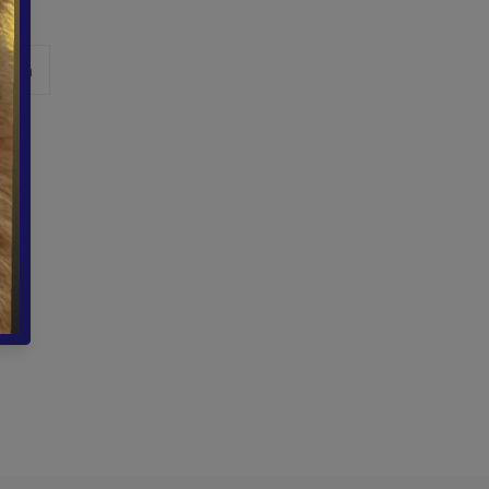
Pinear
r pin
en
Pinterest