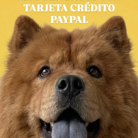
Correa de 1.35 cm de largo.
Hace juego con la Pechera "King of Hearts".
Estampado doble vista.
Agarradera con neopreno para mayor comodidad 