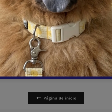
Bandola metálica par sujetar a tu mascota.
Compartir
Tuitear
Compartir
Tuitear
Hace
en
en
Facebook
Twitter
Página de inicio