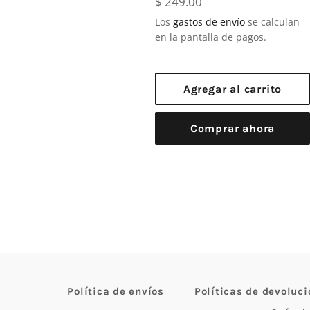
Precio
$ 249.00
habitual
Los
gastos de envío
se calculan
en la pantalla de pagos.
Agregar al carrito
Comprar ahora
Política de envíos
Políticas de devoluci