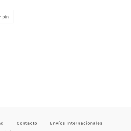
Pinear
r pin
en
Pinterest
ad
Contacto
Envíos Internacionales