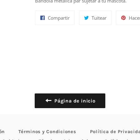
Bandola metálica par sujetar a tu mascota.
Compartir
Tuitear
Compartir
Tuitear
Hace
en
en
Facebook
Twitter
Página de inicio
ón
Términos y Condiciones
Política de Privacid