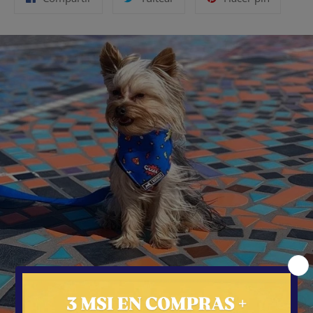
en
en
en
Facebook
Twitter
Pinterest