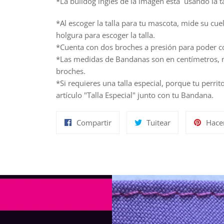
*La bulldog inglés de la imagen está usando la t
*Al escoger la talla para tu mascota, mide su c
holgura para escoger la talla.
*Cuenta con dos broches a presión para poder co
*Las medidas de Bandanas son en centímetros, m
broches.
*Si requieres una talla especial, porque tu perri
artículo "Talla Especial" junto con tu Bandana.
Compartir
Tuitear
Compartir
Tuitear
Hace
en
en
Facebook
Twitter