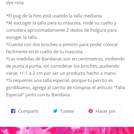
dye rosa
*El pug de la foto está usando la talla mediana.
*Al esccoger la talla para tu mascota, mide su cuello y
considera aproximadamente 2 dedos de holgura para
escoger la talla.
*Cuenta con dos broches a presión para poder colocar
fácilmente en el cuello de tu mascota.
*Las medidas de Bandanas son en centímetros, midiendo
de punta a punta, sin considerar los broches, pudiendo
variar +/-1 a 2 cm por ser un producto hecho a mano.
*Si requieres una talla especial, porque tu perrito es
gordibueno, agrega al carrito de compras el artículo "Talla
Especial" junto con tu Bandana.
Compartir
Tuitear
Pinear
Compartir
Tuitear
Hacer pin
en
en
en
Facebook
Twitter
Pinterest