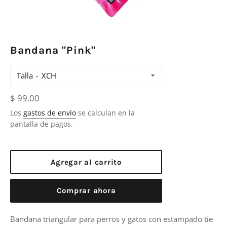
Bandana "Pink"
Talla
Precio
$ 99.00
habitual
Los
gastos de envío
se calculan en la
pantalla de pagos.
Agregar al carrito
Comprar ahora
Bandana triangular para perros y gatos con estampado tie