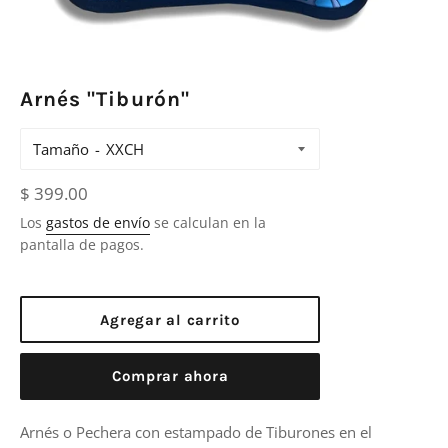
Arnés "Tiburón"
Tamaño
Precio
$ 399.00
habitual
Los
gastos de envío
se calculan en la
pantalla de pagos.
Agregar al carrito
Comprar ahora
Arnés o Pechera con e
stampado de Tiburones en el