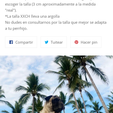
escoger la talla (3 cm aproximadamente a la medida
"real").
*La talla XXCH lleva una argolla
No dudes en consultarnos por la talla que mejor se adapta
a tu perrhijo.
Compartir
Tuitear
Pinear
Compartir
Tuitear
Hacer pin
en
en
en
Facebook
Twitter
Pinterest