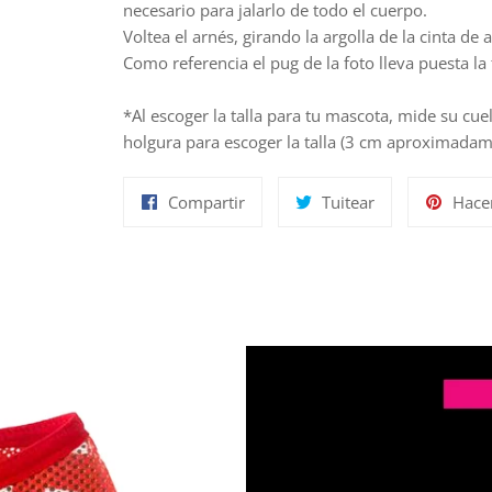
necesario para jalarlo de todo el cuerpo.
Voltea el arnés, girando la argolla de la cinta de 
Como referencia el pug de la foto lleva puesta la 
*Al escoger la talla para tu mascota, mide su c
holgura para escoger la talla (3 cm aproximadame
Compartir
Tuitear
Compartir
Tuitear
Hace
en
en
Facebook
Twitter