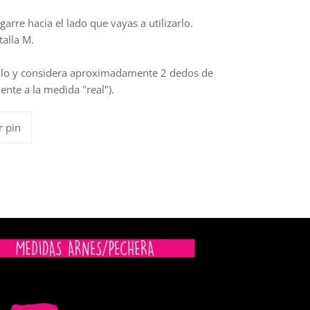
agarre hacia el lado que vayas a utilizarlo.
talla M.
uello y considera aproximadamente 2 dedos de
nte a la medida "real").
Pinear
r pin
en
Pinterest