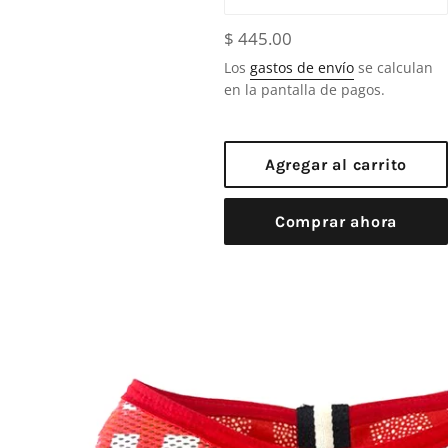
Precio
$ 445.00
habitual
Los
gastos de envío
se calculan
en la pantalla de pagos.
Agregar al carrito
Comprar ahora