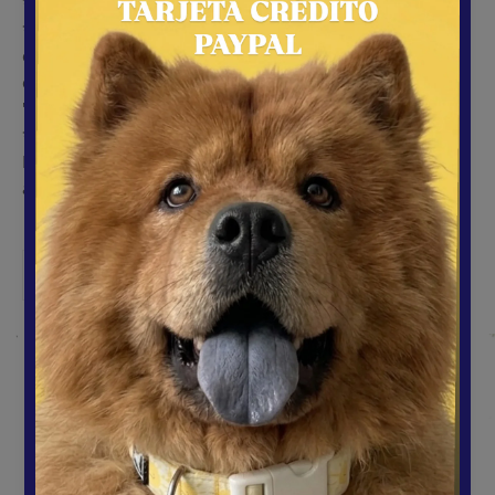
*Como referencia el pug de la foto lleva puesta la talla M.
*Al esccoger la talla para tu mascota, mide su cuello y
considera aproximadamente 2 dedos de holgura para
escoger la talla (3 cm aproximadamente a la medida
"real").
*La talla XXCH lleva una argolla
No dudes en consultarnos por la talla que mejor se adapta
a tu perrhijo.
Compartir
Tuitear
Pinear
Compartir
Tuitear
Hacer pin
en
en
en
Facebook
Twitter
Pinterest