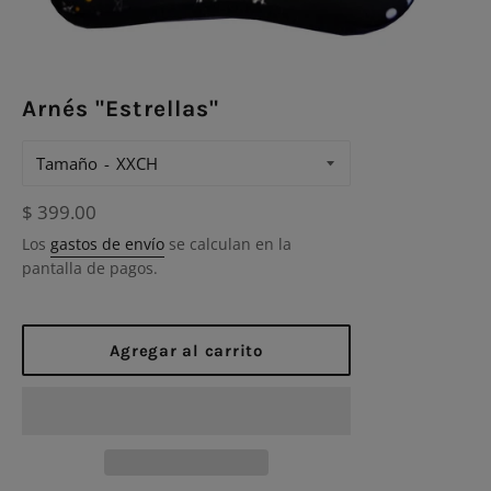
Arnés "Estrellas"
Tamaño
Precio
$ 399.00
habitual
Los
gastos de envío
se calculan en la
pantalla de pagos.
Agregar al carrito