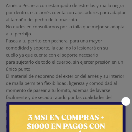
Arnés o Pechera con e
stampado de estrellas y malla negra
por dentro, este arnés cuenta con ajustadores para adaptar
al tamaño del pecho de tu mascota.
No dudes en consultarnos por la talla que mejor se adapta
a tu perrhijo.
Pasea a tu perrito con pechera, para una mayor
comodidad y soporte, la cual no lo lesionará en su
cuello
ya que cuenta con el soporte necesario
para sujetarlo de todo el cuerpo, sin ejercer presión en un
único punto.
El material de neopreno del exterior del arnés y su interior
de malla permiten flexibilidad, ligereza y comodidad al
momento de pasear a tu lomito, además de lavarse
fácilmente y de secado rápido por las cualidades del
material.
El uso de pechera es altamente recomendables en todas
las razas de hocico chato (braquicéfalos, como shihtzu,
pugs, bulldogfrancés, pekines,...)