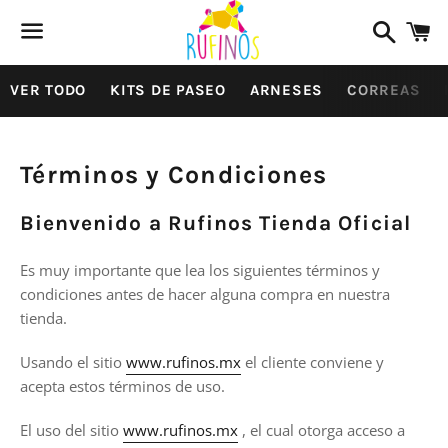
Search
C
Menu
VER TODO
KITS DE PASEO
ARNESES
CORREAS
Términos y Condiciones
Bienvenido a Rufinos Tienda Oficial
Es muy importante que lea los siguientes términos y
condiciones antes de hacer alguna compra en nuestra
tienda.
Usando el sitio
www.r
ufinos.mx
el cliente conviene y
acepta estos términos de uso.
El uso del sitio
www.r
ufinos.mx
,
el cual otorga acceso a